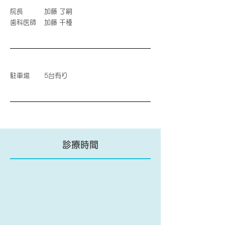
院長
加藤 了嗣
​歯科医師
​加藤 千種
駐車場
5台有り
診療時間