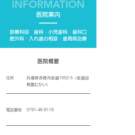
INFORMATION
医院案内
診療科目 歯科・小児歯科・歯科口
腔外科・入れ歯の相談・歯周病治療
医院概要
住所
兵庫県赤穂市坂越1652-5（坂越幼
稚園むかい）
電話番号
0791-48-8118