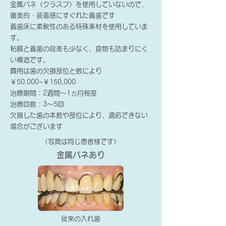
金属バネ（クラスプ）を使用していないので、
審美的・装着感にすぐれた義歯です
義歯床に柔軟性のある特殊素材を使用していま
す。
粘膜と義歯の段差も少なく、食物も詰まりにく
い構造です。
​費用は歯の欠損部位と数により
￥50,000~￥150,000
治療期間：2週間～1ヵ月程度
治療回数：3～5回
欠損した歯の本数や部位により、適応できない
場合がございます
（写真は同じ患者様です）
金属バネあり
従来の入れ歯