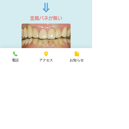
⇒
金属バネが無い
「
キレイデス
」装着時
電話
アクセス
お知らせ
​【金属床義歯】
金属床（メタルプレート）義歯とは、主要部分
を金属で作った入れ歯の事です。
通常のレジン作製法は保険適用ができ、また修
理がしやすいのが特徴ですが、強度を確保する
ため、どうしても厚みが必要となり、ある程度
の違和感が避けられません。
一方の金属床は薄い素材のために違和感が少な
い、熱が伝わりやすいため美味しく食事が楽し
めるなどのメリットがあります。